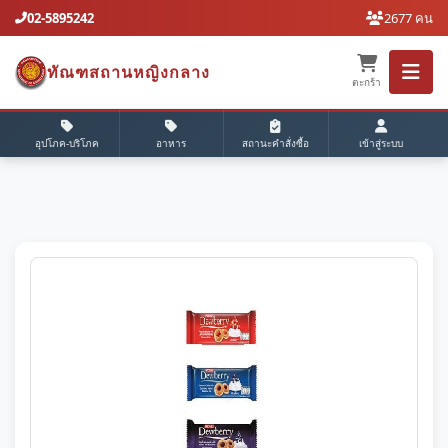
02-5895242
2677 คน
ทัณฑสถานหญิงกลาง
ตะกร้า
อุปโภค-บริโภค
อาหาร
สถานะคำสั่งซื้อ
เข้าสู่ระบบ