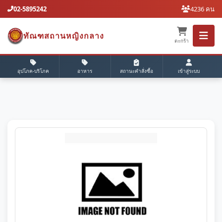
02-5895242
4236 คน
ทัณฑสถานหญิงกลาง
ตะกร้า
อุปโภค-บริโภค
อาหาร
สถานะคำสั่งซื้อ
เข้าสู่ระบบ