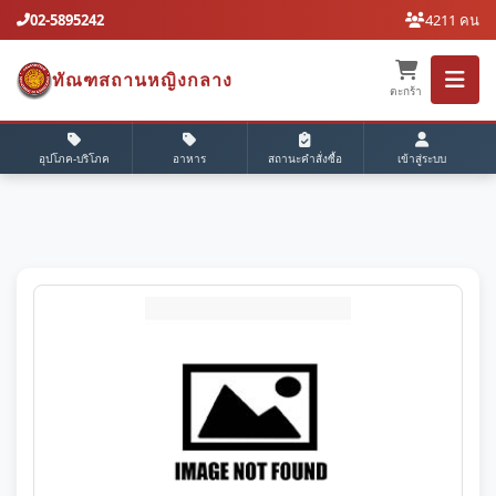
02-5895242
4211 คน
ทัณฑสถานหญิงกลาง
ตะกร้า
อุปโภค-บริโภค
อาหาร
สถานะคำสั่งซื้อ
เข้าสู่ระบบ