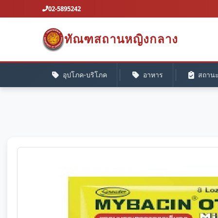
02-5895242
ทัณฑสถานหญิงกลาง
อุปโภค-บริโภค
อาหาร
สถานะค