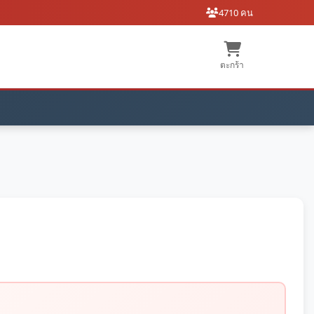
4710 คน
ตะกร้า