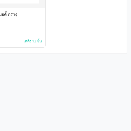
บอดี้ ตรางู
เหลือ 13 ชิ้น