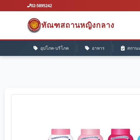
02-5895242
ทัณฑสถานหญิงกลาง
อุปโภค-บริโภค
อาหาร
สถานะค