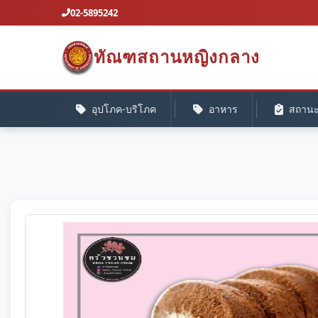
02-5895242
ทัณฑสถานหญิงกลาง
อุปโภค-บริโภค
อาหาร
สถานะค