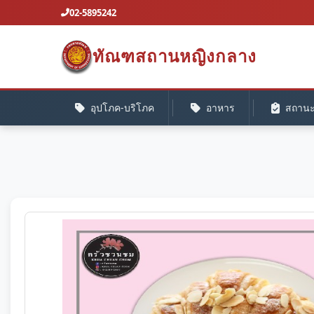
02-5895242
ทัณฑสถานหญิงกลาง
อุปโภค-บริโภค
อาหาร
สถานะค