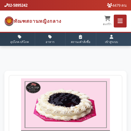
02-5895242
4479 คน
ทัณฑสถานหญิงกลาง
ตะกร้า
อุปโภค-บริโภค
อาหาร
สถานะคำสั่งซื้อ
เข้าสู่ระบบ