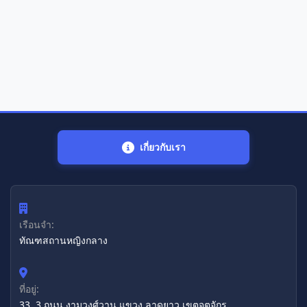
เกี่ยวกับเรา
เรือนจำ:
ทัณฑสถานหญิงกลาง
ที่อยู่:
33, 3 ถนน งามวงศ์วาน แขวง ลาดยาว เขตจตุจักร