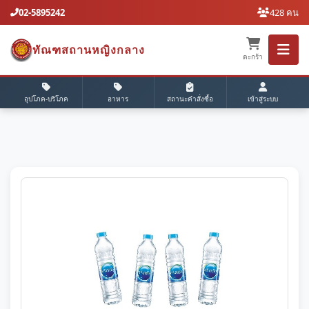
02-5895242
428 คน
ทัณฑสถานหญิงกลาง
ตะกร้า
อุปโภค-บริโภค
อาหาร
สถานะคำสั่งซื้อ
เข้าสู่ระบบ