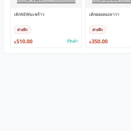
เค้กNEWมะพร้าว
เค้กฝอยทองลาวา
ฝ่ายฝึก
ฝ่ายฝึก
510.00
350.00
มีสินค้า
฿
฿