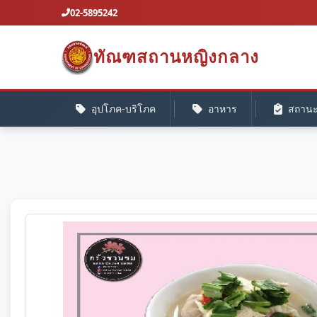
02-5895242
ทัณฑสถานหญิงกลาง
อุปโภค-บริโภค
อาหาร
สถานะค