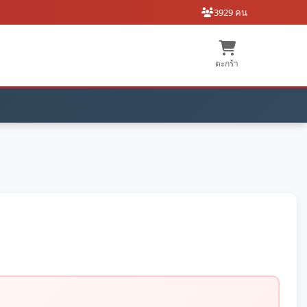
3929 คน
ตะกร้า