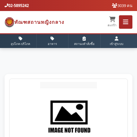
02-5895242
3039 คน
ทัณฑสถานหญิงกลาง
ตะกร้า
อุปโภค-บริโภค
อาหาร
สถานะคำสั่งซื้อ
เข้าสู่ระบบ