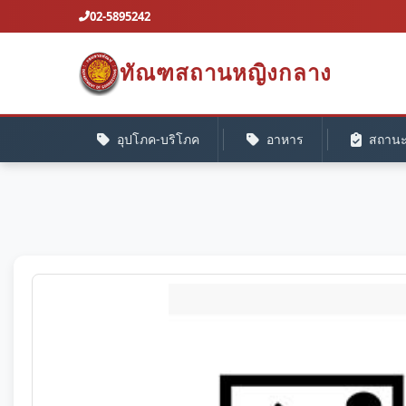
02-5895242
ทัณฑสถานหญิงกลาง
อุปโภค-บริโภค
อาหาร
สถานะค