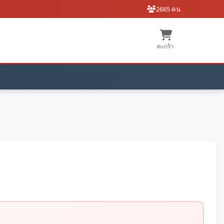
2665 คน
ตะกร้า