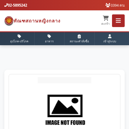
02-5895242
3394 คน
ทัณฑสถานหญิงกลาง
ตะกร้า
อุปโภค-บริโภค
อาหาร
สถานะคำสั่งซื้อ
เข้าสู่ระบบ