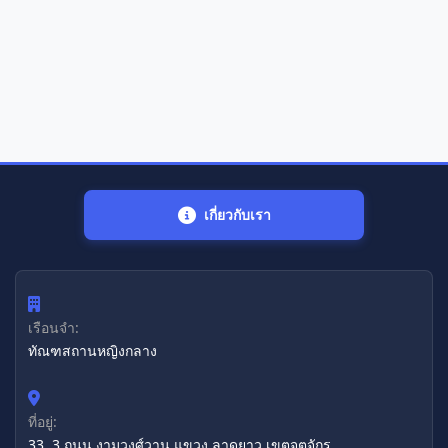
เกี่ยวกับเรา
เรือนจำ:
ทัณฑสถานหญิงกลาง
ที่อยู่:
33, 3 ถนน งามวงศ์วาน แขวง ลาดยาว เขตจตุจักร