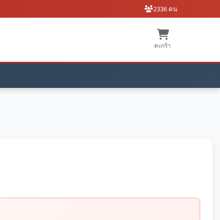
2336 คน
ตะกร้า