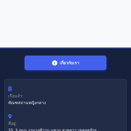
เกี่ยวกับเรา
เรือนจำ:
ทัณฑสถานหญิงกลาง
ที่อยู่:
33, 3 ถนน งามวงศ์วาน แขวง ลาดยาว เขตจตุจักร